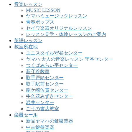
音楽レッスン
MUSIC LESSON
ヤマハミュージックレッスン
青春ポップス
セイワ楽器オリジナルレッスン
レッスン見学・体験レッスンのご案内
英語レッスン
教室所在地
ユニスタイル守谷センター
ヤマハ 大人の音楽レッスン 守谷センター
つくばみらい平センター
新守谷教室
取手戸頭センター
取手駅前センター
龍ケ崎佐貫センター
牛久花みずきセンター
岩井センター
こうの書店教室
楽器セール
新品ヤマハの鍵盤楽器
中古鍵盤楽器