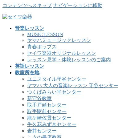
コンテンツへスキップ
ナビゲーションに移動
音楽レッスン
MUSIC LESSON
ヤマハミュージックレッスン
青春ポップス
セイワ楽器オリジナルレッスン
レッスン見学・体験レッスンのご案内
英語レッスン
教室所在地
ユニスタイル守谷センター
ヤマハ 大人の音楽レッスン 守谷センター
つくばみらい平センター
新守谷教室
取手戸頭センター
取手駅前センター
龍ケ崎佐貫センター
牛久花みずきセンター
岩井センター
こうの書店教室