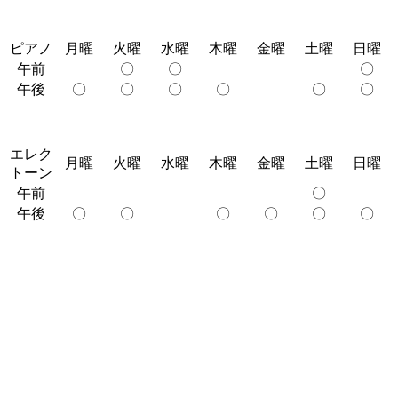
ピアノ
月曜
火曜
水曜
木曜
金曜
土曜
日曜
午前
〇
〇
〇
午後
〇
〇
〇
〇
〇
〇
エレク
月曜
火曜
水曜
木曜
金曜
土曜
日曜
トーン
午前
〇
午後
〇
〇
〇
〇
〇
〇