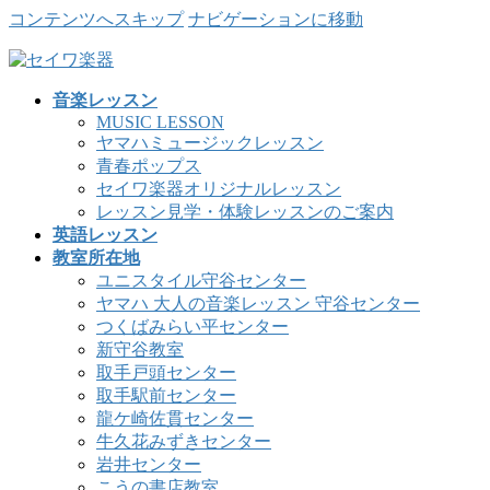
コンテンツへスキップ
ナビゲーションに移動
音楽レッスン
MUSIC LESSON
ヤマハミュージックレッスン
青春ポップス
セイワ楽器オリジナルレッスン
レッスン見学・体験レッスンのご案内
英語レッスン
教室所在地
ユニスタイル守谷センター
ヤマハ 大人の音楽レッスン 守谷センター
つくばみらい平センター
新守谷教室
取手戸頭センター
取手駅前センター
龍ケ崎佐貫センター
牛久花みずきセンター
岩井センター
こうの書店教室