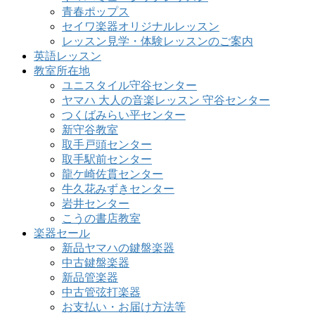
青春ポップス
セイワ楽器オリジナルレッスン
レッスン見学・体験レッスンのご案内
英語レッスン
教室所在地
ユニスタイル守谷センター
ヤマハ 大人の音楽レッスン 守谷センター
つくばみらい平センター
新守谷教室
取手戸頭センター
取手駅前センター
龍ケ崎佐貫センター
牛久花みずきセンター
岩井センター
こうの書店教室
楽器セール
新品ヤマハの鍵盤楽器
中古鍵盤楽器
新品管楽器
中古管弦打楽器
お支払い・お届け方法等