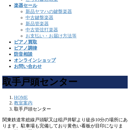
楽器セール
新品ヤマハの鍵盤楽器
中古鍵盤楽器
新品管楽器
中古管弦打楽器
お支払い・お届け方法等
ピアノ買取
ピアノ調律
防音相談
オンラインショップ
お問い合わせ
取手戸頭センター
HOME
教室案内
取手戸頭センター
関東鉄道常総線戸頭駅又は稲戸井駅より徒歩10分の場所にあ
ります。駐車場も完備しており黄色い看板が目印になりま