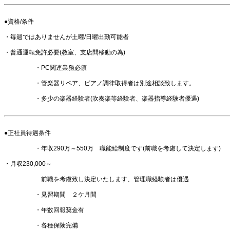
●資格/条件
・毎週ではありませんが土曜/日曜出勤可能者
・普通運転免許必要(教室、支店間移動の為)
・PC関連業務必須
・管楽器リペア、ピアノ調律取得者は別途相談致します。
・多少の楽器経験者(吹奏楽等経験者、楽器指導経験者優遇)
●正社員待遇条件
・年収290万～550万 職能給制度です(前職を考慮して決定します)
・月収230,000～
前職を考慮致し決定いたします、管理職経験者は優遇
・見習期間 ２ケ月間
・年数回報奨金有
・各種保険完備