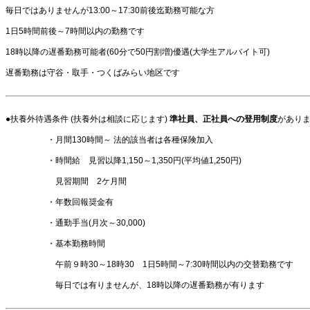
毎日ではありませんが13:00～17:30前後迄勤務可能な方
1日5時間前後～7時間以内の勤務です
18時以降の遅番勤務可能者(60分で50円割増)優遇(大学生アルバイト可)
遅番勤務は守谷・取手・つくばみらい地区です
●扶養外待遇条件 (扶養外は相談に応じます)
準社員、正社員への登用制度
があり
・月間130時間～ 法的該当者は各種保険加入
・時間給 見習以降1,150～1,350円(平均値1,250円)
見習期間 2ケ月間
・年数回報奨金有
・通勤手当(月次～30,000)
・基本勤務時間
午前９時30～18時30 1日5時間～7:30時間以内の交替勤務です
毎日では有りませんが、18時以降の遅番勤務が有ります