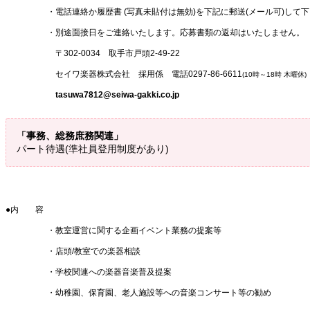
・電話連絡か履歴書 (写真未貼付は無効)を下記に郵送(メール可)して
・別途面接日をご連絡いたします。応募書類の返却はいたしません。
〒302-0034 取手市戸頭2-49-22
セイワ楽器株式会社 採用係 電話0297-86-6611
(10時～18時 木曜休)
tasuwa7812@seiwa-gakki.co.jp
「事務、総務庶務関連」
パート待遇(準社員登用制度があり)
●内 容
・教室運営に関する企画イベント業務の提案等
・店頭/教室での楽器相談
・学校関連への楽器音楽普及提案
・幼稚園、保育園、老人施設等への音楽コンサート等の勧め