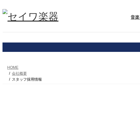
コ
ナ
ン
ビ
音楽
テ
ゲ
ン
ー
ツ
シ
へ
ョ
ス
ン
キ
に
ッ
移
プ
動
HOME
会社概要
スタッフ採用情報