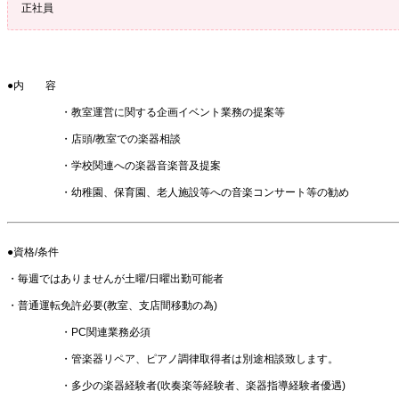
正社員
●内 容
・教室運営に関する企画イベント業務の提案等
・店頭/教室での楽器相談
・学校関連への楽器音楽普及提案
・幼稚園、保育園、老人施設等への音楽コンサート等の勧め
●資格/条件
・毎週ではありませんが土曜/日曜出勤可能者
・普通運転免許必要(教室、支店間移動の為)
・PC関連業務必須
・管楽器リペア、ピアノ調律取得者は別途相談致します。
・多少の楽器経験者(吹奏楽等経験者、楽器指導経験者優遇)