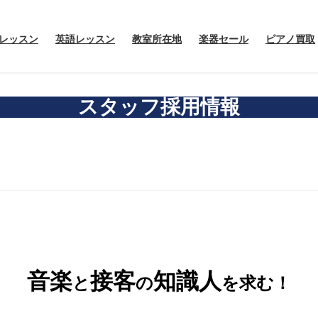
レッスン
英語レッスン
教室所在地
楽器セール
ピアノ買取
スタッフ採用情報
音楽
接客
知識人
と
の
を求む！