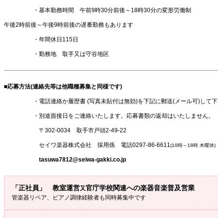
・基本勤務時間 午前9時30分前後～18時30分の変形労働制
午後2時前後～午後9時前後の遅番勤務もあります
・年間休日115日
・勤務地 取手又は守谷地区
■応募方法(連絡先等は他職種募集と同様です)
・電話連絡か履歴書 (写真未貼付は無効)を下記に郵送(メール可)して
・別途面接日をご連絡いたします。応募書類の返却はいたしません。
〒302-0034 取手市戸頭2-49-22
セイワ楽器株式会社 採用係 電話0297-86-6611
(10時～18時 木曜休)
tasuwa7812@seiwa-gakki.co.jp
「正社員」 教室運営
官庁学校関連への楽器音楽普及営業
又
管楽器リペア、ピアノ調律経験者も同時募集中です