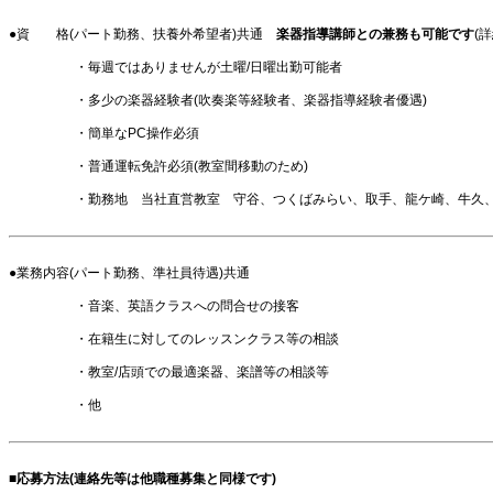
●資 格(パート勤務、扶養外希望者)共通
楽器指導講師との兼務も可能です
(
・毎週ではありませんが土曜/日曜出勤可能者
・多少の楽器経験者(吹奏楽等経験者、楽器指導経験者優遇)
・簡単なPC操作必須
・普通運転免許必須(教室間移動のため)
・勤務地 当社直営教室 守谷、つくばみらい、取手、龍ケ崎、牛久、
●業務内容(パート勤務、準社員待遇)共通
・音楽、英語クラスへの問合せの接客
・在籍生に対してのレッスンクラス等の相談
・教室/店頭での最適楽器、楽譜等の相談等
・他
■応募方法(連絡先等は他職種募集と同様です)