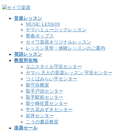
コ
ナ
ン
ビ
音楽レッスン
テ
ゲ
MUSIC LESSON
ン
ー
ヤマハミュージックレッスン
ツ
シ
青春ポップス
へ
ョ
セイワ楽器オリジナルレッスン
ス
ン
レッスン見学・体験レッスンのご案内
キ
に
英語レッスン
ッ
移
教室所在地
プ
動
ユニスタイル守谷センター
ヤマハ 大人の音楽レッスン 守谷センター
つくばみらい平センター
新守谷教室
取手戸頭センター
取手駅前センター
龍ケ崎佐貫センター
牛久花みずきセンター
岩井センター
こうの書店教室
楽器セール