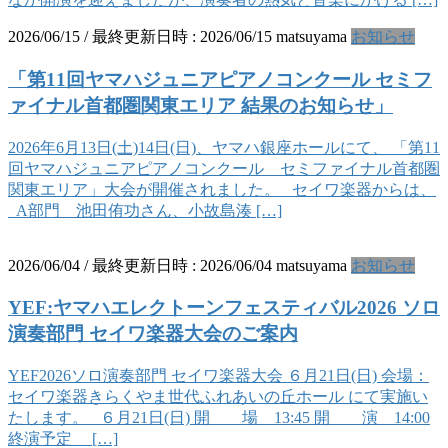
2026/06/15
/ 最終更新日時 :
2026/06/15
matsuyama
お知らせ
「第11回ヤマハジュニアピアノコンクール セミフ
ァイナル首都圏関東エリア 結果のお知らせ」
2026年6月13日(土)14日(日)、ヤマハ銀座ホールにて、 「第11
回ヤマハジュニアピアノコンクール セミファイナル首都圏
関東エリア」大会が開催されました。 セイワ楽器からは、
A部門 池田侑功さん、小故島湊 […]
2026/06/04
/ 最終更新日時 :
2026/06/04
matsuyama
お知らせ
YEF:ヤマハエレクトーンフェスティバル2026 ソロ
演奏部門 セイワ楽器大会のご案内
YEF2026ソロ演奏部門 セイワ楽器大会 ６月21日(日) 会場：
セイワ楽器きらくやま世代ふれあいの丘ホール にて実施い
たします。 ６月21日(日) 開 場 13:45 開 演 14:00
終演予定 […]