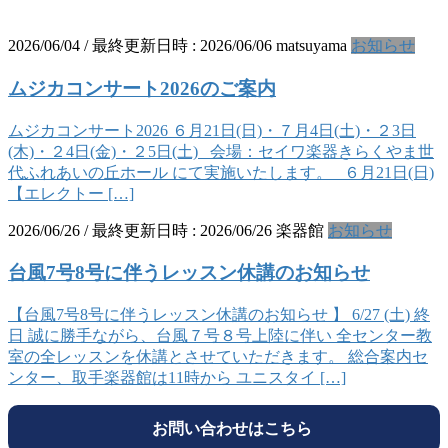
2026/06/04
/ 最終更新日時 :
2026/06/06
matsuyama
お知らせ
ムジカコンサート2026のご案内
ムジカコンサート2026 ６月21日(日)・７月4日(土)・２3日
(木)・２4日(金)・２5日(土) 会場：セイワ楽器きらくやま世
代ふれあいの丘ホール にて実施いたします。 ６月21日(日)
【エレクトー […]
2026/06/26
/ 最終更新日時 :
2026/06/26
楽器館
お知らせ
台風7号8号に伴うレッスン休講のお知らせ
【台風7号8号に伴うレッスン休講のお知らせ 】 6/27 (土) 終
日 誠に勝手ながら、台風７号８号上陸に伴い 全センター教
室の全レッスンを休講とさせていただきます。 総合案内セ
ンター、取手楽器館は11時から ユニスタイ […]
お問い合わせはこちら