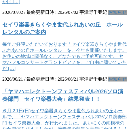
かけ […]
2026/07/02
/ 最終更新日時 :
2026/07/02
宇津野千亜紀
お知らせ
セイワ楽器きらくやま世代ふれあいの丘 ホール
レンタルのご案内
毎年ご好評いただいております「セイワ楽器きらくやま世代
ふれあいの丘ホールレンタル」を、今年も開催いたします。
お住いの地域に関係なく、どなたでもご予約可能です。 ヤ
マハフルコンサートグランドピアノを、ご自由に弾いていた
だ […]
2026/06/21
/ 最終更新日時 :
2026/06/21
宇津野千亜紀
お知らせ
「ヤマハエレクトーンフェスティバル2026ソロ演
奏部門 セイワ楽器大会」結果発表！！
６月２1日(日)セイワ楽器きらくやま世代ふれあいの丘ホー
ルで、「ヤマハエレクトーンフェスティバル2026ソロ演奏部
門 セイワ楽器大会」が行われました。 あいにくの雨模様の
なか開演を迎えましたが、演奏者の熱気と音楽にかける […]