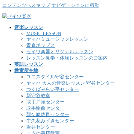
コンテンツへスキップ
ナビゲーションに移動
音楽レッスン
MUSIC LESSON
ヤマハミュージックレッスン
青春ポップス
セイワ楽器オリジナルレッスン
レッスン見学・体験レッスンのご案内
英語レッスン
教室所在地
ユニスタイル守谷センター
ヤマハ 大人の音楽レッスン 守谷センター
つくばみらい平センター
新守谷教室
取手戸頭センター
取手駅前センター
龍ケ崎佐貫センター
牛久花みずきセンター
岩井センター
こうの書店教室