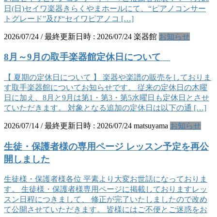
日(日)セイワ楽器きらくやまホールにて、“ピアノコンサー
トグレード”及び“セイワピアノコ […]
2026/07/24
/ 最終更新日時 :
2026/07/24
楽器館
お知らせ
8月～9月の取手楽器館定休日について
【 夏期の定休日について 】 楽器や楽譜の販売をしておりま
す取手楽器館についてお知らせです。 従来の定休日の木曜
日に加え、8月と9月は第1・第3・第5水曜日も定休日とさせ
ていただきます。 対象となる追加の定休日は以下の通 […]
2026/07/14
/ 最終更新日時 :
2026/07/24
matsuyama
お知らせ
生徒・保護者様の専用ページ レッスン予定を再公
開しました
生徒様・保護者様各位 平素より大変お世話になっておりま
す。 生徒様・保護者様専用ページに掲載しておりますレッ
スン日程につきまして、 修正が完了いたしましたので改め
て公開させていただきます。 皆様にはご不便とご迷惑をお