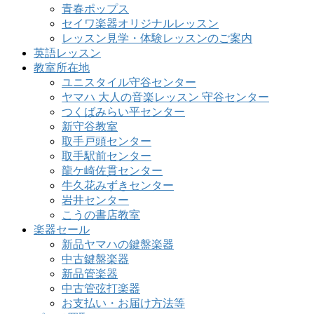
青春ポップス
セイワ楽器オリジナルレッスン
レッスン見学・体験レッスンのご案内
英語レッスン
教室所在地
ユニスタイル守谷センター
ヤマハ 大人の音楽レッスン 守谷センター
つくばみらい平センター
新守谷教室
取手戸頭センター
取手駅前センター
龍ケ崎佐貫センター
牛久花みずきセンター
岩井センター
こうの書店教室
楽器セール
新品ヤマハの鍵盤楽器
中古鍵盤楽器
新品管楽器
中古管弦打楽器
お支払い・お届け方法等