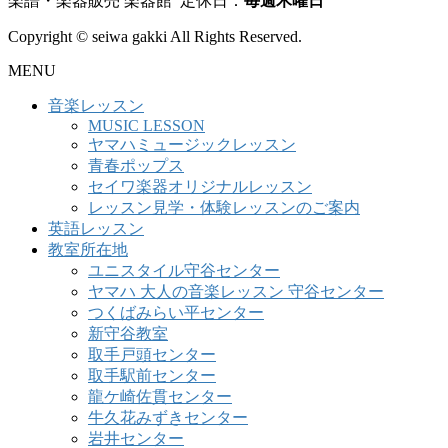
楽譜・楽器販売 楽器館 定休日：
毎週木曜日
Copyright © seiwa gakki All Rights Reserved.
MENU
音楽レッスン
MUSIC LESSON
ヤマハミュージックレッスン
青春ポップス
セイワ楽器オリジナルレッスン
レッスン見学・体験レッスンのご案内
英語レッスン
教室所在地
ユニスタイル守谷センター
ヤマハ 大人の音楽レッスン 守谷センター
つくばみらい平センター
新守谷教室
取手戸頭センター
取手駅前センター
龍ケ崎佐貫センター
牛久花みずきセンター
岩井センター