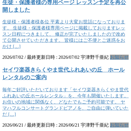
生徒・保護者様の専用ページ レッスン予定を再公
開しました
生徒様・保護者様各位 平素より大変お世話になっておりま
す。 生徒様・保護者様専用ページに掲載しておりますレッ
スン日程につきまして、 修正が完了いたしましたので改め
て公開させていただきます。 皆様にはご不便とご迷惑をお
かけ […]
2026/07/02
/ 最終更新日時 :
2026/07/02
宇津野千亜紀
お知らせ
セイワ楽器きらくやま世代ふれあいの丘 ホール
レンタルのご案内
毎年ご好評いただいております「セイワ楽器きらくやま世代
ふれあいの丘ホールレンタル」を、今年も開催いたします。
お住いの地域に関係なく、どなたでもご予約可能です。 ヤ
マハフルコンサートグランドピアノを、ご自由に弾いていた
だ […]
2026/06/21
/ 最終更新日時 :
2026/06/21
宇津野千亜紀
お知らせ