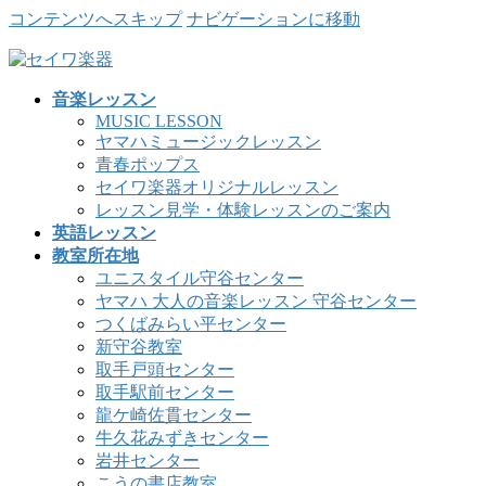
コンテンツへスキップ
ナビゲーションに移動
音楽レッスン
MUSIC LESSON
ヤマハミュージックレッスン
青春ポップス
セイワ楽器オリジナルレッスン
レッスン見学・体験レッスンのご案内
英語レッスン
教室所在地
ユニスタイル守谷センター
ヤマハ 大人の音楽レッスン 守谷センター
つくばみらい平センター
新守谷教室
取手戸頭センター
取手駅前センター
龍ケ崎佐貫センター
牛久花みずきセンター
岩井センター
こうの書店教室