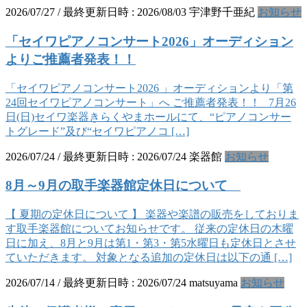
2026/07/27
/ 最終更新日時 :
2026/08/03
宇津野千亜紀
お知らせ
「セイワピアノコンサート2026」オーディション
よりご推薦者発表！！
「セイワピアノコンサート2026 」オーディションより「第
24回セイワピアノコンサート」へ ご推薦者発表！！ 7月26
日(日)セイワ楽器きらくやまホールにて、“ピアノコンサー
トグレード”及び“セイワピアノコ […]
2026/07/24
/ 最終更新日時 :
2026/07/24
楽器館
お知らせ
8月～9月の取手楽器館定休日について
【 夏期の定休日について 】 楽器や楽譜の販売をしておりま
す取手楽器館についてお知らせです。 従来の定休日の木曜
日に加え、8月と9月は第1・第3・第5水曜日も定休日とさせ
ていただきます。 対象となる追加の定休日は以下の通 […]
2026/07/14
/ 最終更新日時 :
2026/07/24
matsuyama
お知らせ