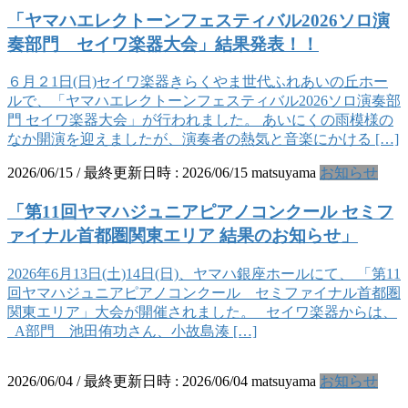
「ヤマハエレクトーンフェスティバル2026ソロ演
奏部門 セイワ楽器大会」結果発表！！
６月２1日(日)セイワ楽器きらくやま世代ふれあいの丘ホー
ルで、「ヤマハエレクトーンフェスティバル2026ソロ演奏部
門 セイワ楽器大会」が行われました。 あいにくの雨模様の
なか開演を迎えましたが、演奏者の熱気と音楽にかける […]
2026/06/15
/ 最終更新日時 :
2026/06/15
matsuyama
お知らせ
「第11回ヤマハジュニアピアノコンクール セミフ
ァイナル首都圏関東エリア 結果のお知らせ」
2026年6月13日(土)14日(日)、ヤマハ銀座ホールにて、 「第11
回ヤマハジュニアピアノコンクール セミファイナル首都圏
関東エリア」大会が開催されました。 セイワ楽器からは、
A部門 池田侑功さん、小故島湊 […]
2026/06/04
/ 最終更新日時 :
2026/06/04
matsuyama
お知らせ