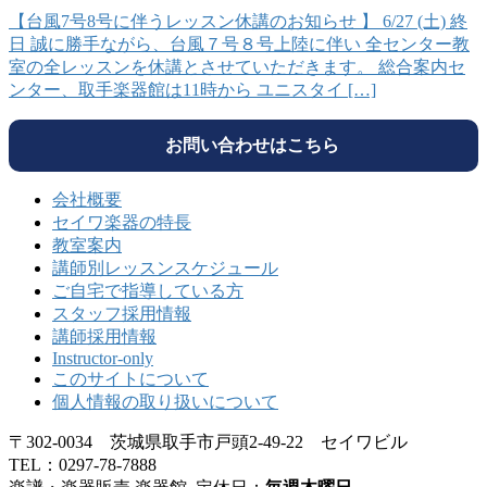
【台風7号8号に伴うレッスン休講のお知らせ 】 6/27 (土) 終
日 誠に勝手ながら、台風７号８号上陸に伴い 全センター教
室の全レッスンを休講とさせていただきます。 総合案内セ
ンター、取手楽器館は11時から ユニスタイ […]
お問い合わせはこちら
会社概要
セイワ楽器の特長
教室案内
講師別レッスンスケジュール
ご自宅で指導している方
スタッフ採用情報
講師採用情報
Instructor-only
このサイトについて
個人情報の取り扱いについて
〒302-0034 茨城県取手市戸頭2-49-22 セイワビル
TEL：0297-78-7888