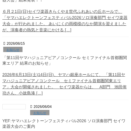
６月２1日(日)セイワ楽器きらくやま世代ふれあいの丘ホールで、
「ヤマハエレクトーンフェスティバル2026ソロ演奏部門 セイワ楽器
大会」が行われました。 あいにくの雨模様のなか開演を迎えました
が、演奏者の熱気と音楽にかける […]
2026/06/15
お知らせ
「第11回ヤマハジュニアピアノコンクール セミファイナル首都圏関
東エリア 結果のお知らせ」
2026年6月13日(土)14日(日)、ヤマハ銀座ホールにて、 「第11回ヤ
マハジュニアピアノコンクール セミファイナル首都圏関東エリ
ア」大会が開催されました。 セイワ楽器からは、 A部門 池田侑
功さん、小故島湊 […]
2026/06/04
お知らせ
YEF:ヤマハエレクトーンフェスティバル2026 ソロ演奏部門 セイワ
楽器大会のご案内