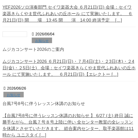
YEF2026ソロ演奏部門 セイワ楽器大会 ６月21日(日) 会場：セイワ
楽器きらくやま世代ふれあいの丘ホール にて実施いたします。 ６
月21日(日) 開 場 13:45 開 演 14:00 終演予定 […]
2026/06/04
お知らせ
ムジカコンサート2026のご案内
ムジカコンサート2026 ６月21日(日)・７月4日(土)・２3日(木)・２4
日(金)・２5日(土) 会場：セイワ楽器きらくやま世代ふれあいの丘ホ
ール にて実施いたします。 ６月21日(日)【エレクトー […]
2026/06/26
お知らせ
台風7号8号に伴うレッスン休講のお知らせ
【台風7号8号に伴うレッスン休講のお知らせ 】 6/27 (土) 終日 誠に
勝手ながら、台風７号８号上陸に伴い 全センター教室の全レッスン
を休講とさせていただきます。 総合案内センター、取手楽器館は11
時から ユニスタイ […]