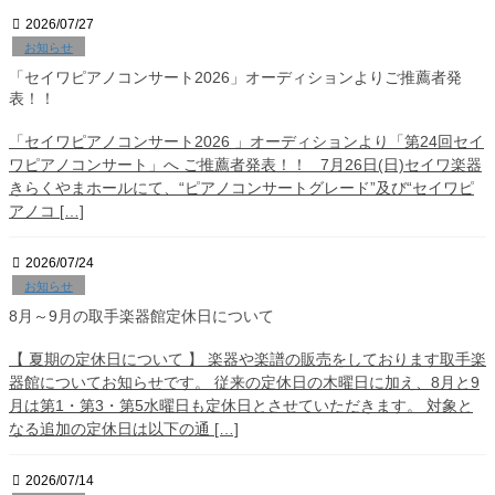
2026/07/27
お知らせ
「セイワピアノコンサート2026」オーディションよりご推薦者発
表！！
「セイワピアノコンサート2026 」オーディションより「第24回セイ
ワピアノコンサート」へ ご推薦者発表！！ 7月26日(日)セイワ楽器
きらくやまホールにて、“ピアノコンサートグレード”及び“セイワピ
アノコ […]
2026/07/24
お知らせ
8月～9月の取手楽器館定休日について
【 夏期の定休日について 】 楽器や楽譜の販売をしております取手楽
器館についてお知らせです。 従来の定休日の木曜日に加え、8月と9
月は第1・第3・第5水曜日も定休日とさせていただきます。 対象と
なる追加の定休日は以下の通 […]
2026/07/14