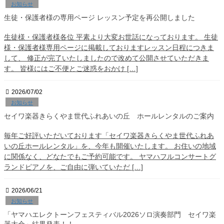
お知らせ
生徒・保護者様の専用ページ レッスン予定を再公開しました
生徒様・保護者様各位 平素より大変お世話になっております。 生徒
様・保護者様専用ページに掲載しておりますレッスン日程につきま
して、 修正が完了いたしましたので改めて公開させていただきま
す。 皆様にはご不便とご迷惑をおかけ […]
2026/07/02
お知らせ
セイワ楽器きらくやま世代ふれあいの丘 ホールレンタルのご案内
毎年ご好評いただいております「セイワ楽器きらくやま世代ふれあ
いの丘ホールレンタル」を、今年も開催いたします。 お住いの地域
に関係なく、どなたでもご予約可能です。 ヤマハフルコンサートグ
ランドピアノを、ご自由に弾いていただ […]
2026/06/21
お知らせ
「ヤマハエレクトーンフェスティバル2026ソロ演奏部門 セイワ楽
器大会」結果発表！！