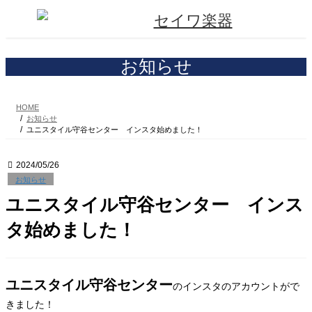
コ
ナ
ン
ビ
テ
ゲ
ン
ー
ツ
シ
お知らせ
へ
ョ
ス
ン
キ
に
HOME
ッ
移
お知らせ
プ
動
ユニスタイル守谷センター インスタ始めました！
2024/05/26
お知らせ
ユニスタイル守谷センター インス
タ始めました！
ユニスタイル守谷センター
のインスタのアカウントがで
きました！