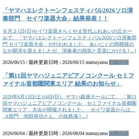
「ヤマハエレクトーンフェスティバル2026ソロ演
奏部門 セイワ楽器大会」結果発表！！
６月２1日(日)セイワ楽器きらくやま世代ふれあいの丘ホー
ルで、「ヤマハエレクトーンフェスティバル2026ソロ演奏部
門 セイワ楽器大会」が行われました。 あいにくの雨模様の
なか開演を迎えましたが、演奏者の熱気と音楽にかける […]
2026/06/15
/ 最終更新日時 :
2026/06/15
matsuyama
お知らせ
「第11回ヤマハジュニアピアノコンクール セミフ
ァイナル首都圏関東エリア 結果のお知らせ」
2026年6月13日(土)14日(日)、ヤマハ銀座ホールにて、 「第11
回ヤマハジュニアピアノコンクール セミファイナル首都圏
関東エリア」大会が開催されました。 セイワ楽器からは、
A部門 池田侑功さん、小故島湊 […]
2026/06/04
/ 最終更新日時 :
2026/06/04
matsuyama
お知らせ