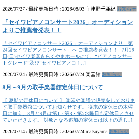
2026/07/27
/ 最終更新日時 :
2026/08/03
宇津野千亜紀
お知らせ
「セイワピアノコンサート2026」オーディション
よりご推薦者発表！！
「セイワピアノコンサート2026 」オーディションより「第
24回セイワピアノコンサート」へ ご推薦者発表！！ 7月26
日(日)セイワ楽器きらくやまホールにて、“ピアノコンサー
トグレード”及び“セイワピアノコ […]
2026/07/24
/ 最終更新日時 :
2026/07/24
楽器館
お知らせ
8月～9月の取手楽器館定休日について
【 夏期の定休日について 】 楽器や楽譜の販売をしておりま
す取手楽器館についてお知らせです。 従来の定休日の木曜
日に加え、8月と9月は第1・第3・第5水曜日も定休日とさせ
ていただきます。 対象となる追加の定休日は以下の通 […]
2026/07/14
/ 最終更新日時 :
2026/07/24
matsuyama
お知らせ