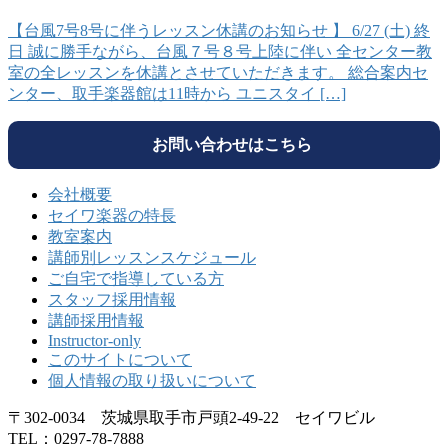
【台風7号8号に伴うレッスン休講のお知らせ 】 6/27 (土) 終
日 誠に勝手ながら、台風７号８号上陸に伴い 全センター教
室の全レッスンを休講とさせていただきます。 総合案内セ
ンター、取手楽器館は11時から ユニスタイ […]
お問い合わせはこちら
会社概要
セイワ楽器の特長
教室案内
講師別レッスンスケジュール
ご自宅で指導している方
スタッフ採用情報
講師採用情報
Instructor-only
このサイトについて
個人情報の取り扱いについて
〒302-0034 茨城県取手市戸頭2-49-22 セイワビル
TEL：0297-78-7888