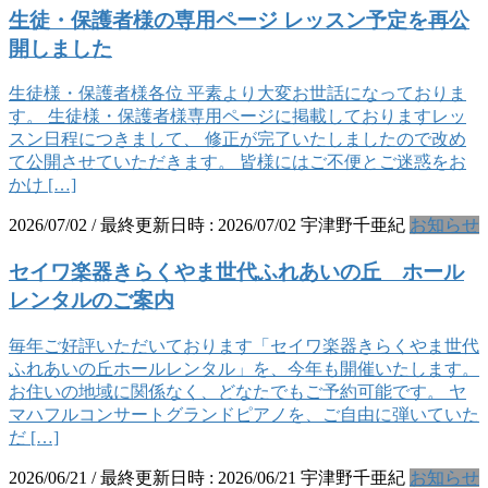
生徒・保護者様の専用ページ レッスン予定を再公
開しました
生徒様・保護者様各位 平素より大変お世話になっておりま
す。 生徒様・保護者様専用ページに掲載しておりますレッ
スン日程につきまして、 修正が完了いたしましたので改め
て公開させていただきます。 皆様にはご不便とご迷惑をお
かけ […]
2026/07/02
/ 最終更新日時 :
2026/07/02
宇津野千亜紀
お知らせ
セイワ楽器きらくやま世代ふれあいの丘 ホール
レンタルのご案内
毎年ご好評いただいております「セイワ楽器きらくやま世代
ふれあいの丘ホールレンタル」を、今年も開催いたします。
お住いの地域に関係なく、どなたでもご予約可能です。 ヤ
マハフルコンサートグランドピアノを、ご自由に弾いていた
だ […]
2026/06/21
/ 最終更新日時 :
2026/06/21
宇津野千亜紀
お知らせ