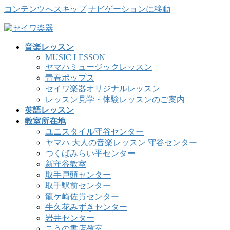
コンテンツへスキップ
ナビゲーションに移動
音楽レッスン
MUSIC LESSON
ヤマハミュージックレッスン
青春ポップス
セイワ楽器オリジナルレッスン
レッスン見学・体験レッスンのご案内
英語レッスン
教室所在地
ユニスタイル守谷センター
ヤマハ 大人の音楽レッスン 守谷センター
つくばみらい平センター
新守谷教室
取手戸頭センター
取手駅前センター
龍ケ崎佐貫センター
牛久花みずきセンター
岩井センター
こうの書店教室