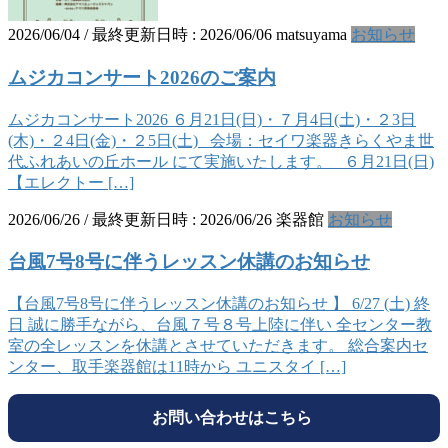
2026/06/04
/ 最終更新日時 :
2026/06/06
matsuyama
お知らせ
ムジカコンサート2026のご案内
ムジカコンサート2026 ６月21日(日)・７月4日(土)・２3日
(木)・２4日(金)・２5日(土) 会場：セイワ楽器きらくやま世
代ふれあいの丘ホール にて実施いたします。 ６月21日(日)
【エレクトー […]
2026/06/26
/ 最終更新日時 :
2026/06/26
楽器館
お知らせ
台風7号8号に伴うレッスン休講のお知らせ
【台風7号8号に伴うレッスン休講のお知らせ 】 6/27 (土) 終
日 誠に勝手ながら、台風７号８号上陸に伴い 全センター教
室の全レッスンを休講とさせていただきます。 総合案内セ
ンター、取手楽器館は11時から ユニスタイ […]
お問い合わせはこちら