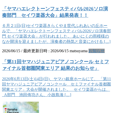
「ヤマハエレクトーンフェスティバル2026ソロ演
奏部門 セイワ楽器大会」結果発表！！
６月２1日(日)セイワ楽器きらくやま世代ふれあいの丘ホー
ルで、「ヤマハエレクトーンフェスティバル2026ソロ演奏部
門 セイワ楽器大会」が行われました。 あいにくの雨模様の
なか開演を迎えましたが、演奏者の熱気と音楽にかける […]
2026/06/15
/ 最終更新日時 :
2026/06/15
matsuyama
お知らせ
「第11回ヤマハジュニアピアノコンクール セミフ
ァイナル首都圏関東エリア 結果のお知らせ」
2026年6月13日(土)14日(日)、ヤマハ銀座ホールにて、 「第11
回ヤマハジュニアピアノコンクール セミファイナル首都圏
関東エリア」大会が開催されました。 セイワ楽器からは、
A部門 池田侑功さん、小故島湊 […]