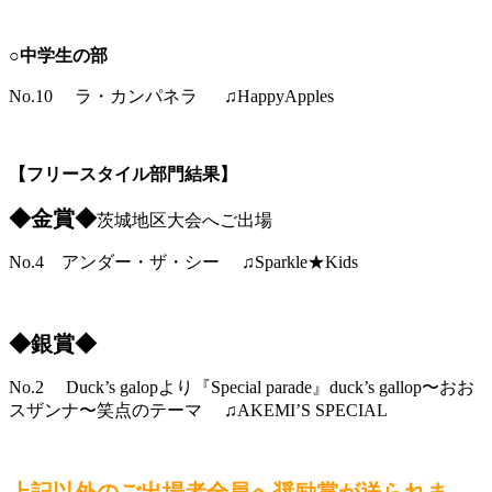
○中学生の部
No.10 ラ・カンパネラ ♫HappyApples
【フリースタイル部門結果】
◆金賞◆
茨城地区大会へご出場
No.4 アンダー・ザ・シー ♫Sparkle★Kids
◆銀賞◆
No.2 Duck’s galopより『Special parade』duck’s gallop〜おお
スザンナ〜笑点のテーマ ♫AKEMI’S SPECIAL
上記以外のご出場者全員へ奨励賞が送られま