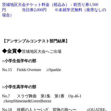
茨城地区大会チケット料金（税込み）：前売り券1,500
円 当日券2,000円 ※未就学児無料（座席なしの
場合）
【アンサンブルコンテスト部門結果】
◆金賞◆
茨城地区大会へご出場
○小学生低学年の部
No.15 Fields Overture ♫Sparkle
○小学生高学年の部
No.7 スラヴ舞曲 第1集 第1番 Op.46-1
♫keepShinestar&GreenBreeze
No.18 故郷の人々〜いざ、冒険の旅へ〜 ♫QUATRE-