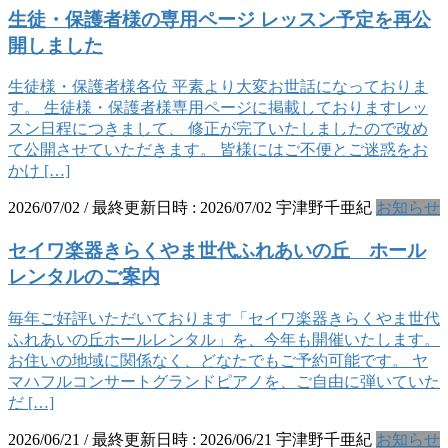
生徒・保護者様の専用ページ レッスン予定を再公
開しました
生徒様・保護者様各位 平素より大変お世話になっておりま
す。 生徒様・保護者様専用ページに掲載しておりますレッ
スン日程につきまして、 修正が完了いたしましたので改め
て公開させていただきます。 皆様にはご不便とご迷惑をお
かけ […]
2026/07/02
/ 最終更新日時 :
2026/07/02
宇津野千亜紀
お知らせ
セイワ楽器きらくやま世代ふれあいの丘 ホール
レンタルのご案内
毎年ご好評いただいております「セイワ楽器きらくやま世代
ふれあいの丘ホールレンタル」を、今年も開催いたします。
お住いの地域に関係なく、どなたでもご予約可能です。 ヤ
マハフルコンサートグランドピアノを、ご自由に弾いていた
だ […]
2026/06/21
/ 最終更新日時 :
2026/06/21
宇津野千亜紀
お知らせ