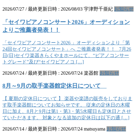
2026/07/27
/ 最終更新日時 :
2026/08/03
宇津野千亜紀
お知らせ
「セイワピアノコンサート2026」オーディション
よりご推薦者発表！！
「セイワピアノコンサート2026 」オーディションより「第
24回セイワピアノコンサート」へ ご推薦者発表！！ 7月26
日(日)セイワ楽器きらくやまホールにて、“ピアノコンサー
トグレード”及び“セイワピアノコ […]
2026/07/24
/ 最終更新日時 :
2026/07/24
楽器館
お知らせ
8月～9月の取手楽器館定休日について
【 夏期の定休日について 】 楽器や楽譜の販売をしておりま
す取手楽器館についてお知らせです。 従来の定休日の木曜
日に加え、8月と9月は第1・第3・第5水曜日も定休日とさせ
ていただきます。 対象となる追加の定休日は以下の通 […]
2026/07/14
/ 最終更新日時 :
2026/07/24
matsuyama
お知らせ