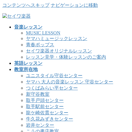
コンテンツへスキップ
ナビゲーションに移動
音楽レッスン
MUSIC LESSON
ヤマハミュージックレッスン
青春ポップス
セイワ楽器オリジナルレッスン
レッスン見学・体験レッスンのご案内
英語レッスン
教室所在地
ユニスタイル守谷センター
ヤマハ 大人の音楽レッスン 守谷センター
つくばみらい平センター
新守谷教室
取手戸頭センター
取手駅前センター
龍ケ崎佐貫センター
牛久花みずきセンター
岩井センター
こうの書店教室