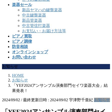
楽器セール
新品ヤマハの鍵盤楽器
中古鍵盤楽器
新品管楽器
中古管弦打楽器
お支払い・お届け方法等
ピアノ買取
ピアノ調律
防音相談
オンラインショップ
お問い合わせ
お知らせ
HOME
お知らせ
「YEF2024アンサンブル演奏部門セイワ楽器大会」結
果発表！
2024/09/02
/ 最終更新日時 :
2024/09/02
宇津野千亜紀
お知らせ
「YEF2024アンサンブル演奏部門セイ