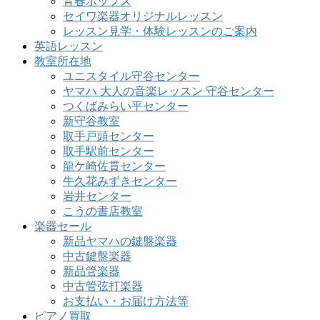
青春ポップス
セイワ楽器オリジナルレッスン
レッスン見学・体験レッスンのご案内
英語レッスン
教室所在地
ユニスタイル守谷センター
ヤマハ 大人の音楽レッスン 守谷センター
つくばみらい平センター
新守谷教室
取手戸頭センター
取手駅前センター
龍ケ崎佐貫センター
牛久花みずきセンター
岩井センター
こうの書店教室
楽器セール
新品ヤマハの鍵盤楽器
中古鍵盤楽器
新品管楽器
中古管弦打楽器
お支払い・お届け方法等
ピアノ買取