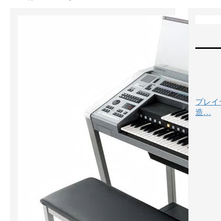
プレイ
造…