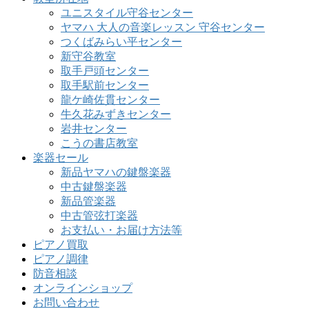
ユニスタイル守谷センター
ヤマハ 大人の音楽レッスン 守谷センター
つくばみらい平センター
新守谷教室
取手戸頭センター
取手駅前センター
龍ケ崎佐貫センター
牛久花みずきセンター
岩井センター
こうの書店教室
楽器セール
新品ヤマハの鍵盤楽器
中古鍵盤楽器
新品管楽器
中古管弦打楽器
お支払い・お届け方法等
ピアノ買取
ピアノ調律
防音相談
オンラインショップ
お問い合わせ