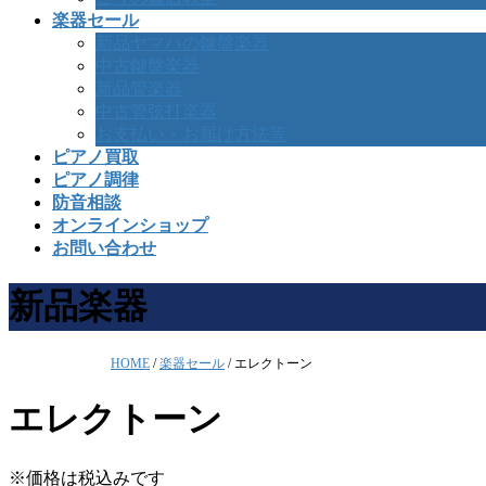
楽器セール
新品ヤマハの鍵盤楽器
中古鍵盤楽器
新品管楽器
中古管弦打楽器
お支払い・お届け方法等
ピアノ買取
ピアノ調律
防音相談
オンラインショップ
お問い合わせ
新品楽器
HOME
/
楽器セール
/
エレクトーン
エレクトーン
※価格は税込みです