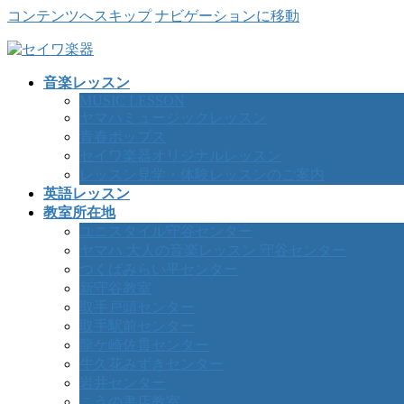
コンテンツへスキップ
ナビゲーションに移動
音楽レッスン
MUSIC LESSON
ヤマハミュージックレッスン
青春ポップス
セイワ楽器オリジナルレッスン
レッスン見学・体験レッスンのご案内
英語レッスン
教室所在地
ユニスタイル守谷センター
ヤマハ 大人の音楽レッスン 守谷センター
つくばみらい平センター
新守谷教室
取手戸頭センター
取手駅前センター
龍ケ崎佐貫センター
牛久花みずきセンター
岩井センター
こうの書店教室