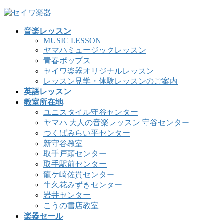
コ
ナ
ン
ビ
音楽レッスン
テ
ゲ
MUSIC LESSON
ン
ー
ヤマハミュージックレッスン
ツ
シ
青春ポップス
へ
ョ
セイワ楽器オリジナルレッスン
ス
ン
レッスン見学・体験レッスンのご案内
キ
に
英語レッスン
ッ
移
教室所在地
プ
動
ユニスタイル守谷センター
ヤマハ 大人の音楽レッスン 守谷センター
つくばみらい平センター
新守谷教室
取手戸頭センター
取手駅前センター
龍ケ崎佐貫センター
牛久花みずきセンター
岩井センター
こうの書店教室
楽器セール