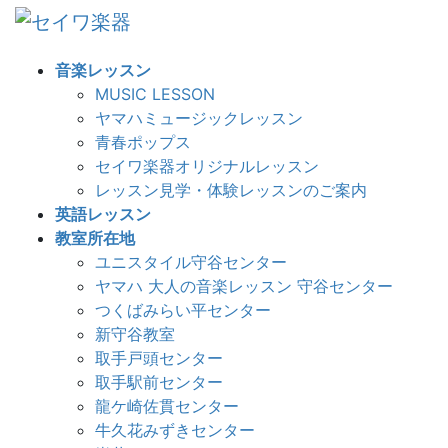
コ
ナ
ン
ビ
テ
ゲ
音楽レッスン
ン
ー
MUSIC LESSON
ツ
シ
ヤマハミュージックレッスン
へ
ョ
青春ポップス
ス
ン
セイワ楽器オリジナルレッスン
キ
に
レッスン見学・体験レッスンのご案内
ッ
移
英語レッスン
プ
動
教室所在地
ユニスタイル守谷センター
ヤマハ 大人の音楽レッスン 守谷センター
つくばみらい平センター
新守谷教室
取手戸頭センター
取手駅前センター
龍ケ崎佐貫センター
牛久花みずきセンター