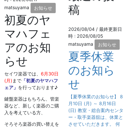
稿
matsuyama
お知らせ
初夏のヤ
2026/08/04
/ 最終更新日
マハフェ
時 :
2026/08/05
アのお知
matsuyama
お知らせ
夏季休業
らせ
のお知ら
セイワ楽器では、
6月30日
せ
(月)
まで
「初夏のヤマハフ
ェア」
を行っております♪
【夏季休業のお知らせ】 8
鍵盤楽器はもちろん、管楽
月10日 (月) ～ 8月16日
器など、新しく楽器のご購
(日) 教室・総合案内センタ
入を考えている方、
ー・取手楽器舘は、休業と
そろそろ楽器の買い替えを
させていただきます。 何