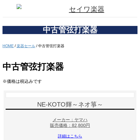
コ
ナ
ン
ビ
テ
ゲ
ン
ー
ツ
シ
中古管弦打楽器
へ
ョ
ス
ン
キ
に
HOME
/
楽器セール
/
中古管弦打楽器
ッ
移
プ
動
中古管弦打楽器
※価格は税込みです
NE-KOTO輝～ネオ箏～
メーカー：ヤマハ
販売価格：82,800円
詳細はこちら